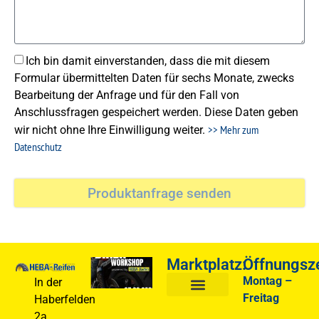
Ich bin damit einverstanden, dass die mit diesem
Formular übermittelten Daten für sechs Monate, zwecks
Bearbeitung der Anfrage und für den Fall von
Anschlussfragen gespeichert werden. Diese Daten geben
>> Mehr zum
wir nicht ohne Ihre Einwilligung weiter.
Datenschutz
Produktanfrage senden
Marktplatz:
Öffnungsze
Biker
Workshop
Montag –
In der
07.03.2026
Freitag
Haberfelden
10Uhr
LKW Verwertung
LKW Ersatzteile
2a