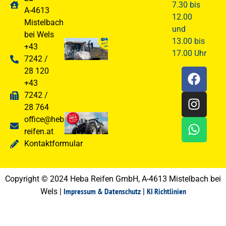
25. Februar
7.30 bis
A-4613
2026
12.00
Mistelbach
und
bei Wels
13.00 bis
MICHELIN
+43
17.00 Uhr
Reifen
7242 /
Frühjahrsaktion
28 120
2026
+43
2. Februar 2026
7242 /
28 764
KLEBER Reifen
office@heba-
Frühjahrsaktion
reifen.at
2026
Kontaktformular
2. Februar 2026
Copyright © 2024 Heba Reifen GmbH, A-4613 Mistelbach bei
Impressum & Datenschutz
KI Richtlinien
Wels |
|