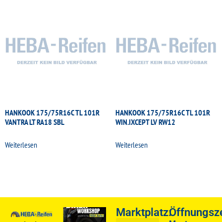
HANKOOK 175/75R16C TL 101R
HANKOOK 175/75R16C TL 101R
VANTRA LT RA18 SBL
WIN.IXCEPT LV RW12
Weiterlesen
Weiterlesen
Marktplatz:
Öffnungsze
Biker