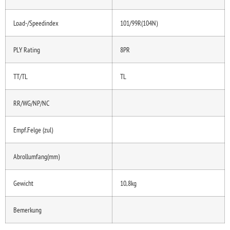
Load-/Speedindex
101/99R(104N)
PLY Rating
8PR
TT/TL
TL
RR/WG/NP/NC
Empf.Felge (zul)
Abrollumfang(mm)
Gewicht
10,8kg
Bemerkung