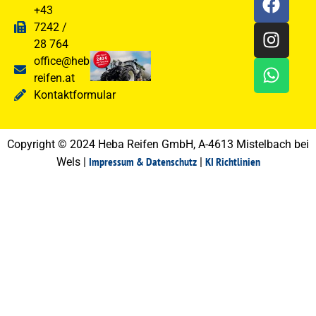
+43
2. Februar 2026
7242 /
28 764
KLEBER Reifen
office@heba-
Frühjahrsaktion
reifen.at
2026
Kontaktformular
2. Februar 2026
Copyright © 2024 Heba Reifen GmbH, A-4613 Mistelbach bei
Impressum & Datenschutz
KI Richtlinien
Wels |
|