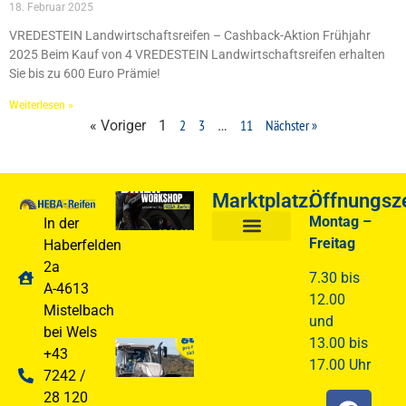
18. Februar 2025
VREDESTEIN Landwirtschaftsreifen – Cashback-Aktion Frühjahr
2025 Beim Kauf von 4 VREDESTEIN Landwirtschaftsreifen erhalten
Sie bis zu 600 Euro Prämie!
Weiterlesen »
2
3
11
Nächster »
« Voriger
1
…
Marktplatz:
Öffnungsze
Biker
Workshop
Montag –
In der
07.03.2026
Freitag
Haberfelden
10Uhr
LKW Verwertung
LKW Ersatzteile
2a
25. Februar
7.30 bis
A-4613
2026
12.00
Mistelbach
und
bei Wels
13.00 bis
MICHELIN
+43
17.00 Uhr
Reifen
7242 /
Frühjahrsaktion
28 120
2026